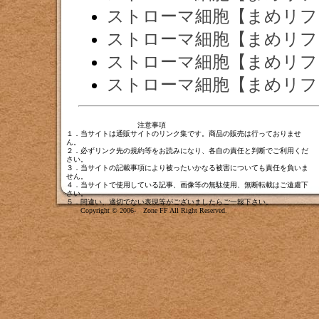
ストローマ細胞【まめリフ
ストローマ細胞【まめリフ
ストローマ細胞【まめリフ
ストローマ細胞【まめリフ
注意事項
１．当サイトは通販サイトのリンク集です。商品の販売は行っておりませ
ん。
２．必ずリンク先の規約等をお読みになり、各自の責任と判断でご利用くだ
さい。
３．当サイトの記載事項により被ったいかなる被害についても責任を負いま
せん。
４．当サイトで使用している記事、画像等の無駄使用、無断転載はご遠慮下
さい。
５．間違い、適切でない表現等がございましたら
ご一報下さい
。
Copyright © 2006- Zone FF All Right Reserved.